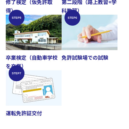
修了検定（仮免許取
第二段階（路上教習+学
得）
科教習）
STEP5
STEP6
免許試験場での試験
卒業検定（自動車学校
を卒業）
STEP7
運転免許証交付