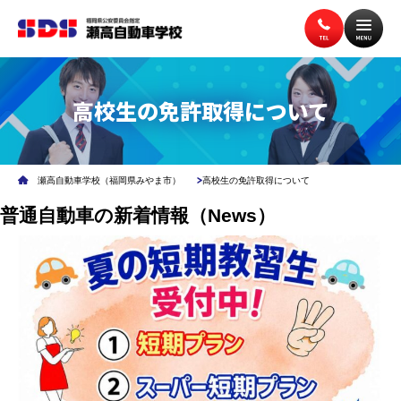
高校生の免許取得について
トップページ
入校案内
瀬高自動車学校（福岡県みやま市）
高校生の免許取得について
教習案内
講習案内
普通自動車の新着情報（News）
施設案内
アクセス
無料送迎バス
よくある質問