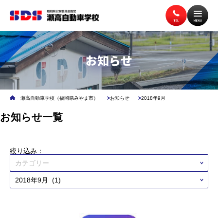
トップページ
入校案内
お知らせ
教習案内
講習案内
瀬高自動車学校（福岡県みやま市）
お知らせ
2018年9月
お知らせ一覧
施設案内
アクセス
絞り込み：
無料送迎バス
よくある質問
企業安全運転研修
学校交通安全講習