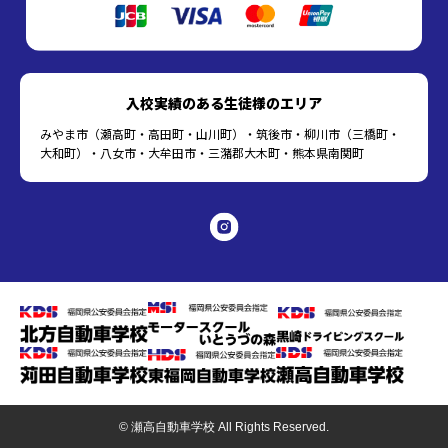
入校実績のある生徒様のエリア
みやま市（瀬高町・高田町・山川町）・筑後市・柳川市（三橋町・
大和町）・八女市・大牟田市・三潴郡大木町・熊本県南関町
© 瀬高自動車学校 All Rights Reserved.