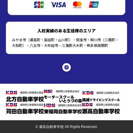
入校実績のある生徒様のエリア
みやま市（瀬高町・高田町・山川町）・筑後市・柳川市（三橋町・
大和町）・八女市・大牟田市・三潴郡大木町・熊本県南関町
© 瀬高自動車学校 All Rights Reserved.