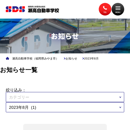
お知らせ
トップページ
入校案内
瀬高自動車学校（福岡県みやま市）
お知らせ
2023年8月
教習案内
講習案内
お知らせ一覧
施設案内
アクセス
絞り込み：
無料送迎バス
よくある質問