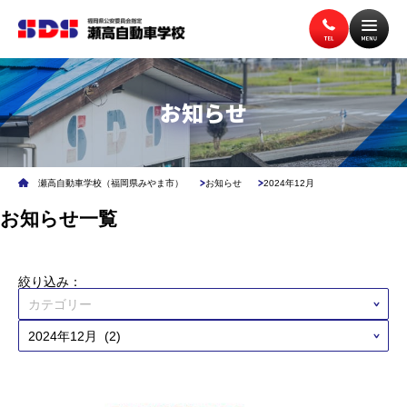
トップページ
入校案内
お知らせ
教習案内
講習案内
瀬高自動車学校（福岡県みやま市）
お知らせ
2024年12月
お知らせ一覧
施設案内
アクセス
絞り込み：
無料送迎バス
よくある質問
企業安全運転研修
学校交通安全講習